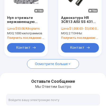
О нас
Экскурсия по заводу
Нул отрежьте
Адвокатура HR
нержавеющую
3CR13 AISI SS 431
Контроль качества
сталь штангу
круглая обожгла
Цена:
$50.00/Kilograms
Цена:
$1,000.00 - $3,000.00/Tons
Адвокатуры
технологию 12mm
MOQ:
1000 килограммов
MOQ:
2 ТОННЫ
Din1.1191 16mm
SS штанга Tisco
Свяжитесь с нами
твердую круглую
Получить последнюю цену
Получить последнюю цену
твердую
Запросите цитату
Контакт
Контакт
Осмотрите больше
Холоднопрокатный лист нержавеющей стали
Горячекатаная плита нержавеющей стали
Оставьте Сообщение
Мы Ответим Быстро
катушка нержавеющей стали
Прокладка нержавеющей стали