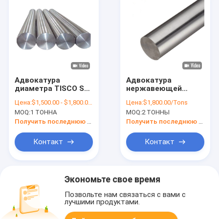
Адвокатура
Адвокатура
диаметра TISCO SS
нержавеющей
316 штанги 5mm
стали 17-4PH 6mm
Цена:
$1,500.00 - $1,800.00/Tons
Цена:
$1,800.00/Tons
нержавеющей
SS штанга 17-7PH
MOQ:
1 ТОННА
MOQ:
2 ТОННЫ
стали Aisi 316
15-5PH 5mm круглая
круглая
Получить последнюю цену
Получить последнюю цену
Контакт
Контакт
Экономьте свое время
Позвольте нам связаться с вами с
лучшими продуктами.