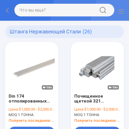
Штанга Нержавеющей Стали
(26)
Din 174
Почищенное
отполированных
щеткой 321
серии Адвокатуры
квадратное
Цена:
$1,000.00 - $2,000.00/Tons
Цена:
$1,000.00 - $2,000.00/Tons
3mm нержавеющей
утверждение ISO
MOQ:
1 ТОННА
MOQ:
1 ТОННА
стали плоских 5mm
штанги 10mm
толстых 300
нержавеющей
Получить последнюю цену
Получить последнюю цену
стали горячее