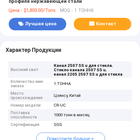
профиля нержавеющей стали
Цена：$1,800.00/Tons
MOQ：1 ТОННА
Лучшая цена
Контакт
Характер Продукции
,
Канал 2507 SS u для стекла
Высокий свет
,
Стекло канала 2507 SS u
канал 2205 2507 SS u для стекла
Количество мин
1 ТОННА
заказа
Место
Цзянсу, Китай
происхождения
Номер модели
CR-UC
Поставка
1000 тонн в месяц
способности
Сертификация
SGS
Осмотрите больше