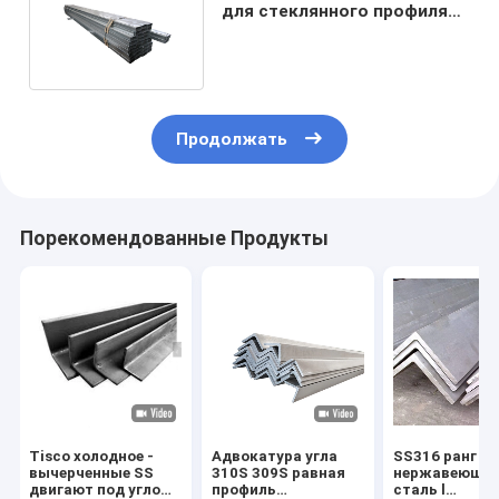
для стеклянного профиля
нержавеющей стали
Продолжать
Порекомендованные Продукты
Tisco холодное -
Адвокатура угла
SS316 ранг l 
вычерченные SS
310S 309S равная
нержавеюща
двигают под углом
профиль
сталь l