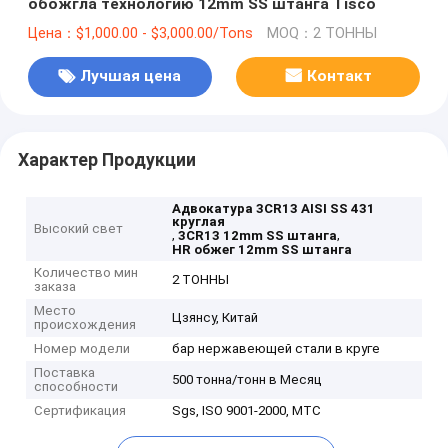
обожгла технологию 12mm SS штанга Tisco
Цена：$1,000.00 - $3,000.00/Tons
MOQ：2 ТОННЫ
Лучшая цена
Контакт
Характер Продукции
Адвокатура 3CR13 AISI SS 431
круглая
Высокий свет
,
,
3CR13 12mm SS штанга
HR обжег 12mm SS штанга
Количество мин
2 ТОННЫ
заказа
Место
Цзянсу, Китай
происхождения
Номер модели
бар нержавеющей стали в круге
Поставка
500 тонна/тонн в Месяц
способности
Сертификация
Sgs, ISO 9001-2000, MTC