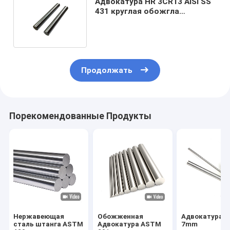
Адвокатура HR 3CR13 AISI SS
431 круглая обожгла
технологию 12mm SS штанга
Tisco
Продолжать
Порекомендованные Продукты
Нержавеющая
Обожженная
Адвокатура 
сталь штанга ASTM
Адвокатура ASTM
7mm