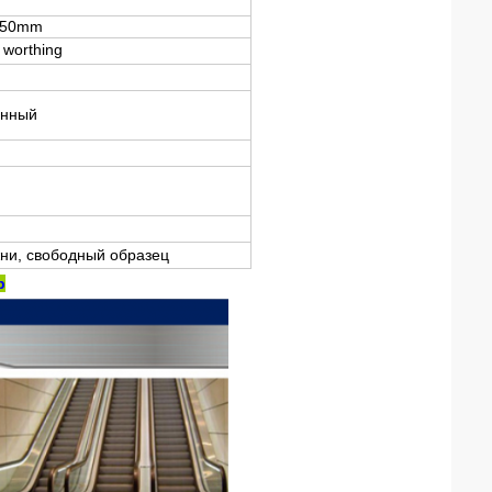
 850mm
worthing
анный
ни, свободный образец
р