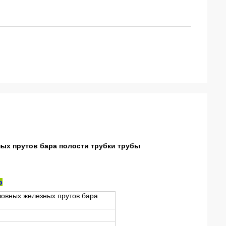
ных прутов бара полости трубки трубы
р
шовных железных прутов бара