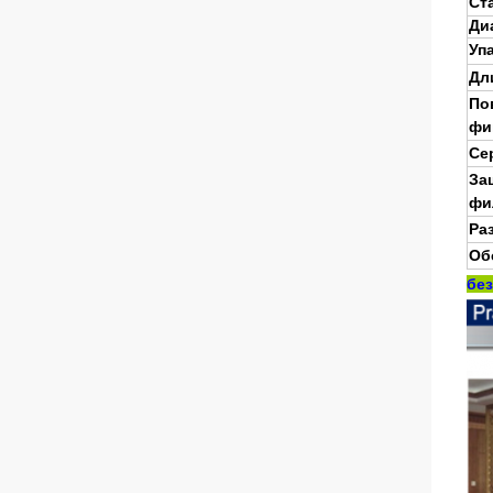
Ст
Ди
Уп
Дл
По
фи
Се
За
фи
Ра
Об
бе