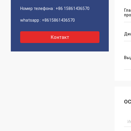
Номер телефона :
+86 15861436570
Гла
пр
whatsapp :
+8615861436570
Ди
Контакт
Вы
ОС