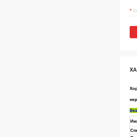
ХА
Хор
не
бе
Им
Сп