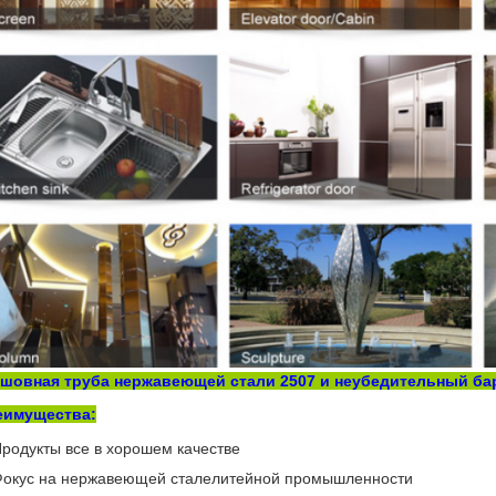
зшовная труба нержавеющей стали 2507 и неубедительный ба
еимущества:
Продукты все в хорошем качестве
Фокус на нержавеющей сталелитейной промышленности