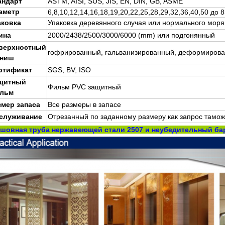
андарт
ASTM, AISI, SUS, JIS, EN, DIN, GB, ASME
аметр
6,8,10,12,14,16,18,19,20,22,25,28,29,32,36,40,50 до
аковка
Упаковка деревянного случая или нормального моря 
ина
2000/2438/2500/3000/6000 (mm) или подгонянный
верхностный
гофрированный,
гальванизированный, деформиров
ниш
ртификат
SGS, BV, ISO
щитный
Фильм PVC защитный
льм
змер запаса
Все размеры в запасе
служивание
Отрезанный по заданному размеру как запрос тамож
зшовная труба нержавеющей стали 2507 и неубедительный ба