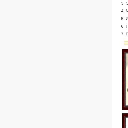
3: 
4: 
5: 
6: 
7: 