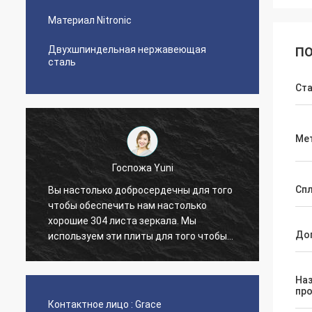
Материал Nitronic
Двухшпиндельная нержавеющая
ПО
сталь
Ста
Ме
Госпожа Yuni
Diego Ne
Спл
только добросердечны для того
обеспечить нам настолько
The quality of the pipes 
е 304 листа зеркала. Мы
nice seamless pipes!
До
зуем эти плиты для того чтобы
ь лифты. Спасибо!
На
пр
Контактное лицо :
Grace