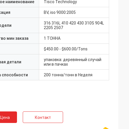
ое наименование
Tisco Technology
кация
BV, iso 9000:2005
316 316L 410 420 430 310S 904L
одели
2205 2507
во мин заказа
1 ТОННА
$450.00 - $600.00/Tons
упаковка: деревянный случай
вая детали
или в пачках
а способности
200 тонна/тонн в Неделя
 Цена
Контакт