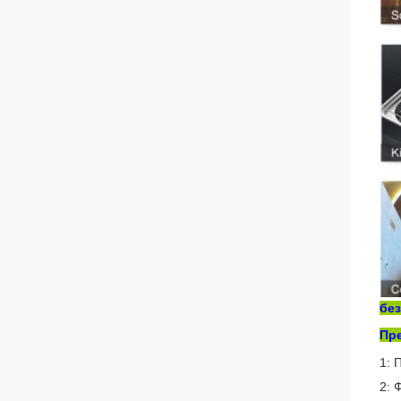
бе
Пр
1: 
2: 