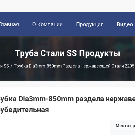
Главная
О Компании
Продукция
Видео
траница
Труба Стали SS Продукты
и SS
/
Трубка Dia3mm-850mm Раздела Нержавеющей Стали 2205 
рубка Dia3mm-850mm раздела нержаве
еубедительная
Место п