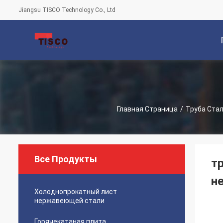
Jiangsu TISCO Technology Co., Ltd
С
Главная Страница
/
Труба Стал
Все Продукты
т
н
Холоднопрокатный лист
нержавеющей стали
Горячекатаная плита