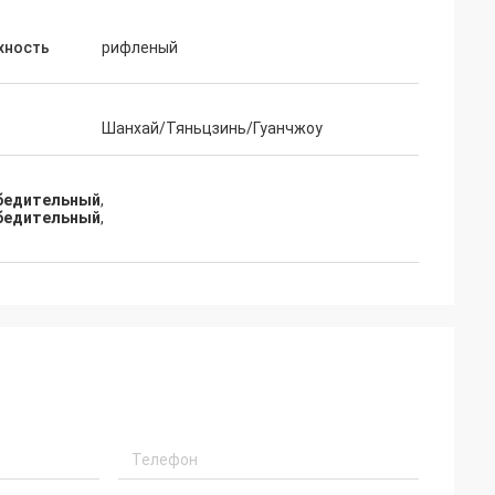
хность
рифленый
Шанхай/Тяньцзинь/Гуанчжоу
убедительный
,
убедительный
,