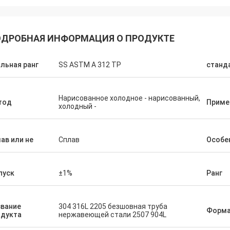
ДРОБНАЯ ИНФОРМАЦИЯ О ПРОДУКТЕ
льная ранг
SS ASTM A 312 TP
станд
Нарисованное холодное - нарисованный,
тод
Приме
холодный -
mer
ав или не
Сплав
Особе
is very good, very
пуск
±1%
Ранг
звание
304 316L 2205 безшовная труба
Форм
одукта
нержавеющей стали 2507 904L