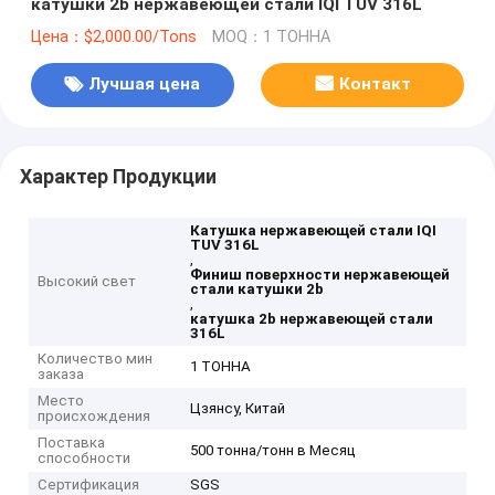
катушки 2b нержавеющей стали IQI TUV 316L
Цена：$2,000.00/Tons
MOQ：1 ТОННА
Лучшая цена
Контакт
Характер Продукции
Катушка нержавеющей стали IQI
TUV 316L
,
Финиш поверхности нержавеющей
Высокий свет
стали катушки 2b
,
катушка 2b нержавеющей стали
316L
Количество мин
1 ТОННА
заказа
Место
Цзянсу, Китай
происхождения
Поставка
500 тонна/тонн в Месяц
способности
Сертификация
SGS