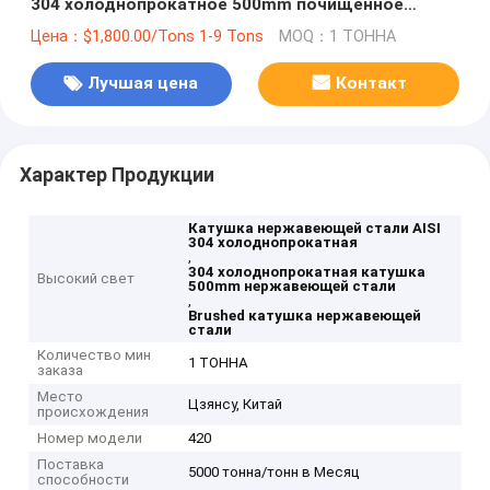
304 холоднопрокатное 500mm почищенное
щеткой
Цена：$1,800.00/Tons 1-9 Tons
MOQ：1 ТОННА
Лучшая цена
Контакт
Характер Продукции
Катушка нержавеющей стали AISI
304 холоднопрокатная
,
304 холоднопрокатная катушка
Высокий свет
500mm нержавеющей стали
,
Brushed катушка нержавеющей
стали
Количество мин
1 ТОННА
заказа
Место
Цзянсу, Китай
происхождения
Номер модели
420
Поставка
5000 тонна/тонн в Месяц
способности