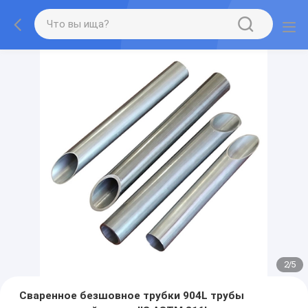
2
/
5
Сваренное безшовное трубки 904L трубы