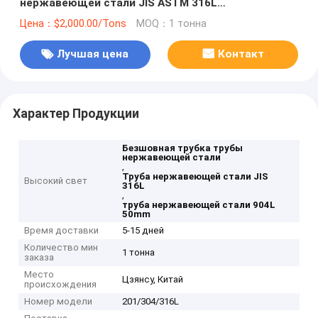
нержавеющей стали JIS ASTM 316L
горячекатаное
Цена：$2,000.00/Tons
MOQ：1 тонна
Лучшая цена
Контакт
Характер Продукции
Безшовная трубка трубы
нержавеющей стали
,
Труба нержавеющей стали JIS
Высокий свет
316L
,
труба нержавеющей стали 904L
50mm
Время доставки
5-15 дней
Количество мин
1 тонна
заказа
Место
Цзянсу, Китай
происхождения
Номер модели
201/304/316L