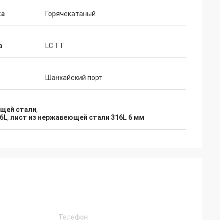
ка
Горячекатаный
а
LC TT
Шанхайский порт
ющей стали
,
6L
,
лист из нержавеющей стали 316L 6 мм