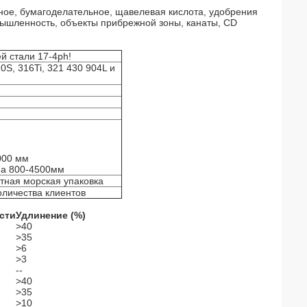
ное, бумагоделательное, щавелевая кислота, удобрения
ышленность, объекты прибрежной зоны, канаты, CD
й стали 17-4ph!
0S, 316Ti, 321 430 904L и
000 мм
на 800-4500мм
тная морская упаковка
оличества клиентов
сти
Удлинение (%)
>40
>35
>6
>3
--
>40
>35
>10