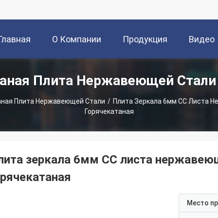
Главная
О Компании
Продукция
Видео
таная Плита Нержавеющей Стали
траница
аная Плита Нержавеющей Стали
/
Плита Зеркала 6мм СС Листа 
Горячекатаная
лита зеркала 6мм СС листа нержавею
орячекатаная
Место п