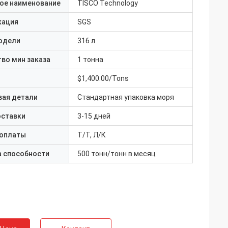
ое наименование
TISCO Technology
кация
SGS
одели
316 л
во мин заказа
1 тонна
$1,400.00/Tons
вая детали
Стандартная упаковка моря
оставки
3-15 дней
 оплаты
Т/Т, Л/К
а способности
500 тонн/тонн в месяц