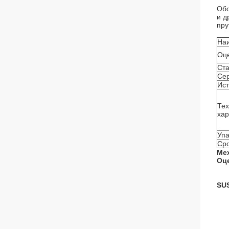
Обо
и д
пру
На
Оц
Ст
Се
Ист
Тех
хар
Упа
Сро
Ме
Оц
SU