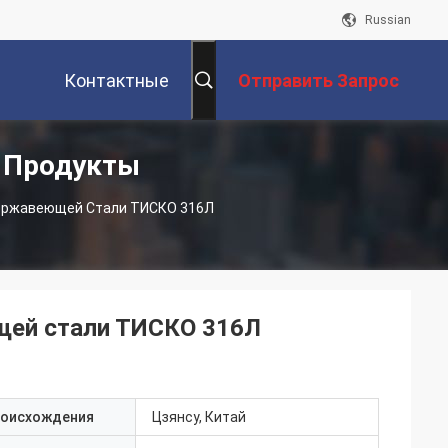
Russian
Контактные
Отправить Запрос
 Продукты
Данные
Нержавеющей Стали ТИСКО 316Л
щей стали ТИСКО 316Л
роисхождения
Цзянсу, Китай