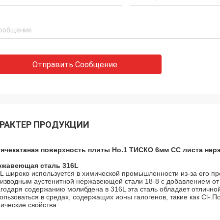
Отправить Сообщение
РАКТЕР ПРОДУКЦИИ
рячекатаная поверхность плиты Но.1 ТИСКО 6мм СС листа не
ржавеющая сталь 316L
L широко используется в химической промышленности из-за его пр
изводным аустенитной нержавеющей стали 18-8 с добавлением от
годаря содержанию молибдена в 316L эта сталь обладает отлично
ользоваться в средах, содержащих ионы галогенов, такие как Cl-.
ические свойства.