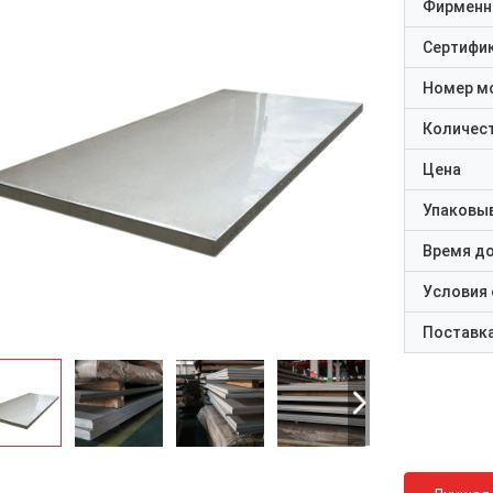
Фирменн
Сертифи
Номер м
Количест
Цена
Упаковы
Время д
Условия
Поставк