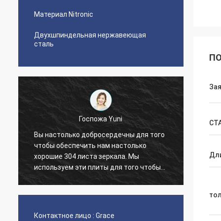
Материал Nitronic
Двухшпиндельная нержавеющая
сталь
ПО
За
Госпожа Yuni
СТ
Вы настолько добросердечны для того
чтобы обеспечить нам настолько
The qua
Дл
хорошие 304 листа зеркала. Мы
nice s
используем эти плиты для того чтобы
сделать лифты. Спасибо!
то
Контактное лицо :
Grace