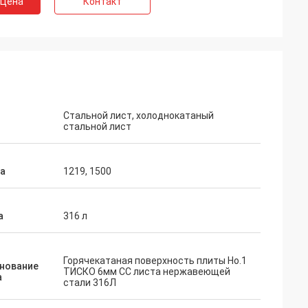
 Цена
Контакт
Стальной лист, холоднокатаный
стальной лист
а
1219, 1500
а
316 л
Горячекатаная поверхность плиты Но.1
нование
ТИСКО 6мм СС листа нержавеющей
а
стали 316Л