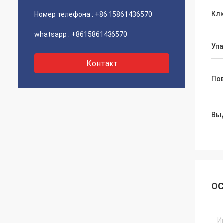
Кл
Номер телефона :
+86 15861436570
whatsapp :
+8615861436570
Уп
Контакт
По
Вы
ОС