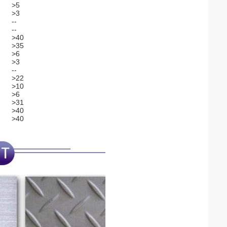
>5
>3
--
--
>40
>35
>6
>3
--
>22
>10
>6
>31
>40
>40