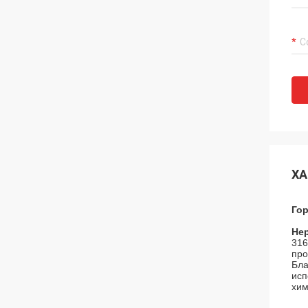
ХА
Го
Не
316
про
Бла
исп
хим