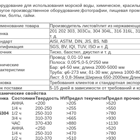
рудование для использования морской воды, химическое, красиль
ругое производственное оборудование;фотографии, пищевая пром
тки, болты, гайки.
именование товара
Производитель листов/плит из нержавеюще
201 202 303, 303Cu, 304 304L, 316 316L, 31
енка
т. д.
андарт
AISI, ASTM, DIN, JIS, BS, NB
ртификация
SGS, BV, IQI, TUV, ISO и т. Д.
очник
Тиско, баостил, джустил и т. д.
Провод: 0,01-10 мм
Полоса: 0,05*5,0-5,0*250 мм
нические
Бар: φ4-50 мм; длина 2000-5000 мм
актеристики
Труба: φ6-273 мм; δ1-30 мм; длина 1000-8
Лист: δ 0,8-36мм;Ширина 650-2000мм;Дли
ковка
Требования клиентов и стандартная экспор
к поставки
5-15 дней в зависимости от требований и к
ханические свойства
енка
Состояние
Твердость HV
Предел текучести
Предел прочно
АННА
<200
>205
>520
1/4 ч
200-250
>255
>550
S304
1/2 ч
250-310
>470
>780
3/4 ч
310-370
>665
>930
ЧАС
370-430
>880
>1130
АННА
<250
>205
>520
1/4 ч
250-310
>470
>780
1/2 ч
310-370
>510
>930