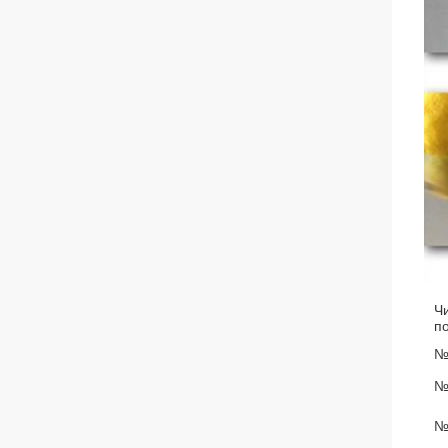
Ч
п
№
№
№