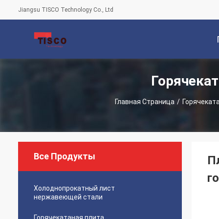
Jiangsu TISCO Technology Co., Ltd
Горячека
С
Главная Страница
/
Горячекат
Все Продукты
П
г
Холоднопрокатный лист
нержавеющей стали
Горячекатаная плита