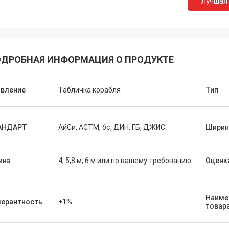
Лучшая
ДРОБНАЯ ИНФОРМАЦИЯ О ПРОДУКТЕ
явление
Табличка корабля
Тип
АНДАРТ
АйСи, АСТМ, бс, ДИН, ГБ, ДЖИС
Ширин
Diego Nemer
lity of the pipes is very good, very
ина
4, 5,8 м, 6 м или по вашему требованию
Оценк
eamless pipes!
Наиме
лерантность
±1%
товар