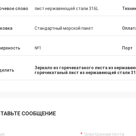
ючевое слово
лист нержавеющей стали 316L
Техни
аковка
Стандартный морской пакет
Оплат
верхность
№1
Порт
Зеркало из горячекатаного листа из нержаве
делить
горячекатаный лист из нержавеющей стали 31
ТАВЬТЕ СООБЩЕНИЕ