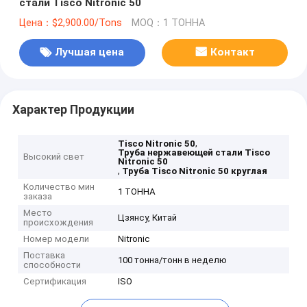
стали Tisco Nitronic 50
Цена：$2,900.00/Tons
MOQ：1 ТОННА
Лучшая цена
Контакт
Характер Продукции
,
Tisco Nitronic 50
Труба нержавеющей стали Tisco
Высокий свет
Nitronic 50
,
Труба Tisco Nitronic 50 круглая
Количество мин
1 ТОННА
заказа
Место
Цзянсу, Китай
происхождения
Номер модели
Nitronic
Поставка
100 тонна/тонн в неделю
способности
Сертификация
ISO