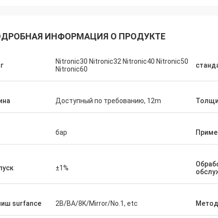
ДРОБНАЯ ИНФОРМАЦИЯ О ПРОДУКТЕ
Nitronic30 Nitronic32 Nitronic40 Nitronic50
г
станд
Nitronic60
ина
Доступный по требованию, 12m
Толщи
Diego Nemer
п
бар
Приме
lity of the pipes is very good, very
eamless pipes!
Обраб
пуск
±1%
обслу
иш surfance
2B/BA/8K/Mirror/No.1, etc
Мето