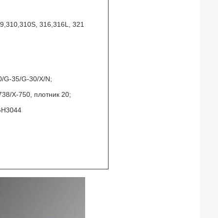
9,310,310S, 316,316L, 321
0/G-35/G-30/X/N;
738/X-750, плотник 20;
GH3044