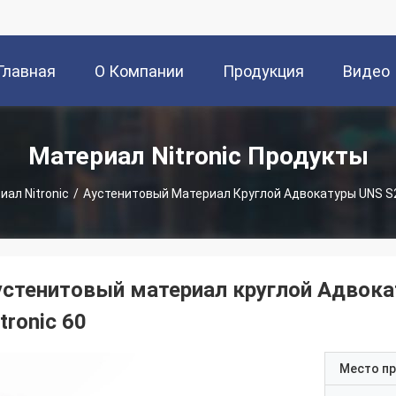
Главная
О Компании
Продукция
Видео
траница
Материал Nitronic Продукты
ал Nitronic
/
Аустенитовый Материал Круглой Адвокатуры UNS S218
устенитовый материал круглой Адвокат
tronic 60
Место п