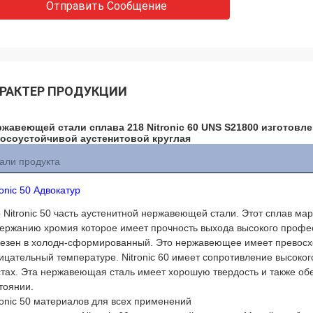
Отправить Сообщение
РАКТЕР ПРОДУКЦИИ
жавеющей стали сплава 218 Nitronic 60 UNS S21800 изготовл
носоустойчивой аустенитовой круглая
али продукта
ronic 50 Адвокатур
 Nitronic 50 часть аустенитной нержавеющей стали. Этот сплав м
ержанию хромия которое имеет прочность выхода высокого профес
езен в холодн-сформированный. Это нержавеющее имеет превосх
ицательный температуре. Nitronic 60 имеет сопротивление высоко
тах. Эта нержавеющая сталь имеет хорошую твердость и также об
тоянии.
ronic 50 материалов для всех применений