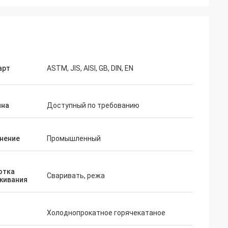
арт
ASTM, JIS, AISI, GB, DIN, EN
на
Доступный по требованию
нение
Промышленный
отка
Сваривать, режа
живания
д
Холоднопрокатное горячекатаное