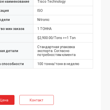
ое наименование
Tisco Technology
кация
ISO
одели
Nitronic
во мин заказа
1 ТОННА
$2,900.00/Tons >=1 Ton
Стандартная упаковка
вая детали
экспорта. Согласно
потребностям клиента
а способности
100 тонна/тонн в неделю
 Цена
Контакт