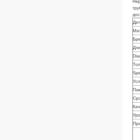
Нер
тру
дос
Де
Ма
Бр
Дл
Dia
То
Spe
Усл
Пак
Сро
Кач
Ур
Пр