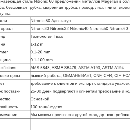
жавеющая сталь Nitronic 60 предложений металлов Magellan в бо
ба, безшовная трубка, сваренная трубка, провод, лист, плита, вковк
тупна
тали
Nitronic 50 Адвокатур
териал
Nitronic30 Nitronic32 Nitronic40 Nitronic50 Nitronic60
енд
Технология Tisco
ина
1-12 m
mter
0.1-20 mm
лщина
0.1-100 mm
cifictions
AMS 5848, ASME SB479, ASTM A193, ASTM A194
овие цены
Бывший-работа, ОБМАНЫВАЕТ, CNF, CFR, CIF, FCA
ет
требование к клиентов и экспорт стандарта упаков
к поставки
25-30 дней подвергают к клиентам требование и ко
ество
Основной
ожайность
100 тонн/неделя
имечание
Мы можем произвести другой стандарт как требова