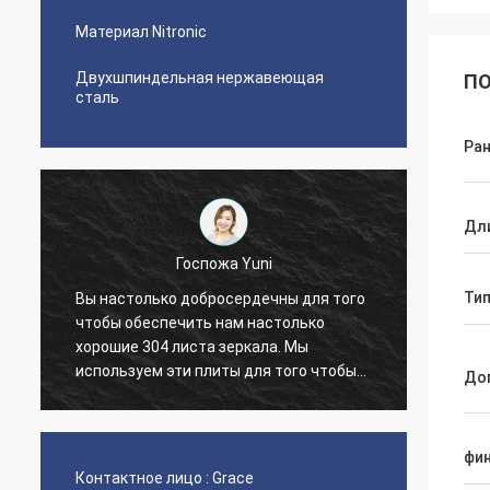
Материал Nitronic
Двухшпиндельная нержавеющая
ПО
сталь
Ран
Дл
Госпожа Yuni
Ти
Вы настолько добросердечны для того
чтобы обеспечить нам настолько
The qua
хорошие 304 листа зеркала. Мы
nice s
используем эти плиты для того чтобы
До
сделать лифты. Спасибо!
фин
Контактное лицо :
Grace