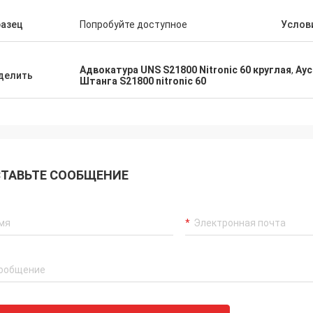
разец
Попробуйте доступное
Услов
Адвокатура UNS S21800 Nitronic 60 круглая
,
Аус
делить
Штанга S21800 nitronic 60
ТАВЬТЕ СООБЩЕНИЕ