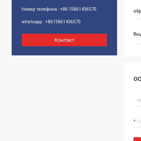
Номер телефона :
+86 15861436570
об
whatsapp :
+8615861436570
Вы
Контакт
ОС