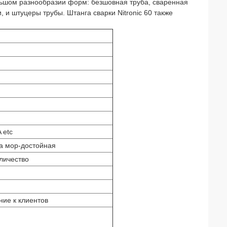
льшом разнообразии форм: безшовная труба, сваренная
и, и штуцеры трубы. Штанга сварки Nitronic 60 также
 etc
ка мор-достойная
личество
ние к клиентов