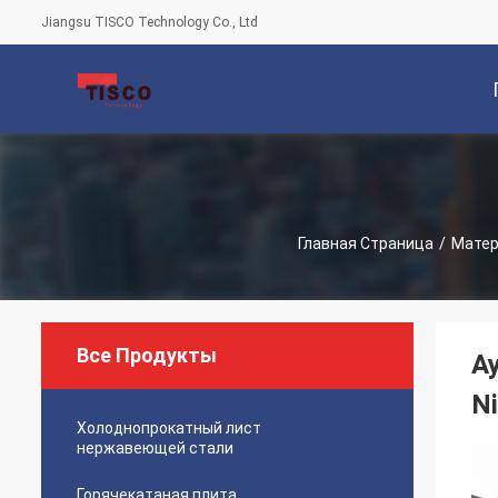
Jiangsu TISCO Technology Co., Ltd
С
Главная Страница
/
Матери
Все Продукты
А
Ni
Холоднопрокатный лист
нержавеющей стали
Горячекатаная плита