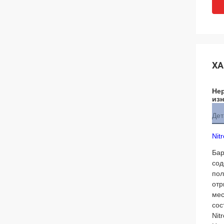
ХА
Нер
из
Дет
Nit
Бар
сод
пол
отр
мес
сос
Nit