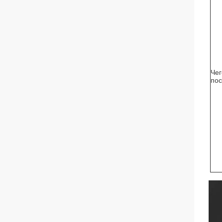
Че
пос