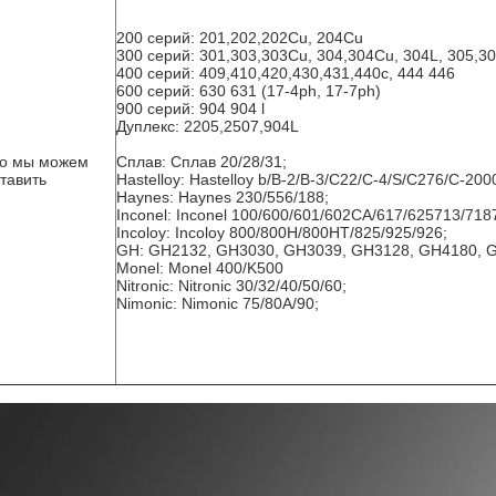
200 серий: 201,202,202Cu, 204Cu
300 серий: 301,303,303Cu, 304,304Cu, 304L, 305,30
400 серий: 409,410,420,430,431,440c, 444 446
600 серий: 630 631 (17-4ph, 17-7ph)
900 серий: 904 904
l
Дуплекс: 2205,2507,904L
го мы можем
Сплав: Сплав 20/28/31;
тавить
Hastelloy: Hastelloy b/B-2/B-3/C22/C-4/S/C276/C-200
Haynes: Haynes 230/556/188;
Inconel: Inconel 100/600/601/602CA/617/625713/718
Incoloy: Incoloy 800/800H/800HT/825/925/926;
GH: GH2132, GH3030, GH3039, GH3128, GH4180, 
Monel: Monel 400/K500
Nitronic: Nitronic 30/32/40/50/60;
Nimonic: Nimonic 75/80A/90;